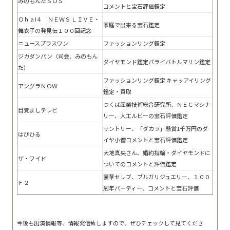
みのもんたＳＯＳ
コメントと宝石評価鑑定
Ｏｈａ!４ ＮＥＷＳ ＬＩＶＥ・
家庭で出来る宝石鑑定
舞衣子の発見伝１００回記念
ニュースプラスワン
ファッションリング鑑定
ジカダンパン（司会、みのもん
ダイヤモンド鑑定パライバトルマリン鑑定
た）
ファッションリング鑑定 キャッアイリング
アングラＮＯＷ
鑑定・買取
つくば産業技術総合研究所、ＮＥＣマシナ
目覚ましテレビ
リー、人工ルビーの宝石評価鑑定
サントリー、「ダカラ」懸賞1千万円のダ
はぴひる
イヤ小僧コメントと宝石評価鑑定
大地真央さん、婚約指輪・ダイヤモンドに
ザ・ワイド
ついてのコメントと評価鑑定
豪華セレブ、ブルガリジュエリー、１００
Ｆ２
周年パーティー、コメントと宝石評価
今後も出演情報等、情報発信致しますので、ぜひチェックして見てくださ