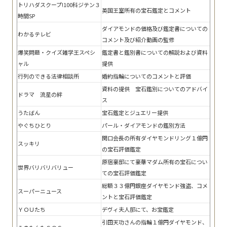
トリハダスクープ!100科ジテン３
英国王室所有の宝石鑑定とコメント
時間SP
ダイアモンドの価格及び鑑定書についての
わかるテレビ
コメント及び紹介動画の監修
爆笑問題・クイズ雑学王スペシ
鑑定書と鑑別書についての解説および資料
ャル
提供
行列のできる法律相談所
婚約指輪についてのコメントと評価
資料の提供 宝石鑑別についてのアドバイ
ドラマ 流星の絆
ス
うたばん
宝石鑑定とジュエリー提供
やぐちひとり
パール・ダイアモンドの鑑別方法
関口会長の所有ダイヤモンドリング１億円
スッキリ
の宝石評価鑑定
原宿豪邸にて豪華マダム所有の宝石につい
世界バリバリバリュー
ての宝石評価鑑定
総額３３億円銀座ダイヤモンド強盗、コメ
スーパーニュース
ントと宝石評価鑑定
ＹＯＵたち
デヴィ夫人邸にて、お宝鑑定
引田天功さんの指輪１億円ダイヤモンド、