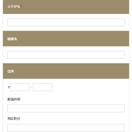
ふりがな
*
組織名
住所
〒
‐
都道府県
市区町村